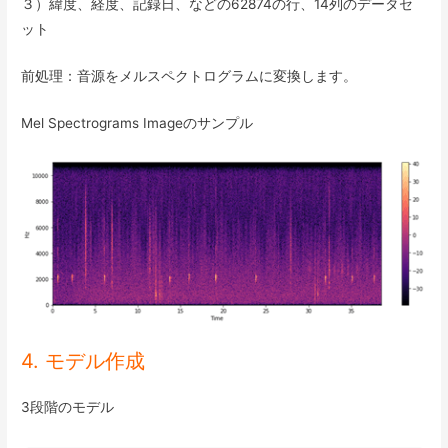
３）緯度、経度、記録日、などの62874の行、14列のデータセ
ット
前処理：音源をメルスペクトログラムに変換します。
Mel Spectrograms Imageのサンプル
4. モデル作成
3段階のモデル