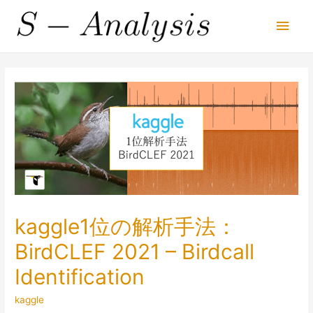
Main
Men
kaggle1位の解析手法：
BirdCLEF 2021 – Birdcall
Identification
kaggle