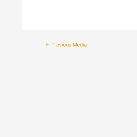
Post
←
Previous Media
navigation