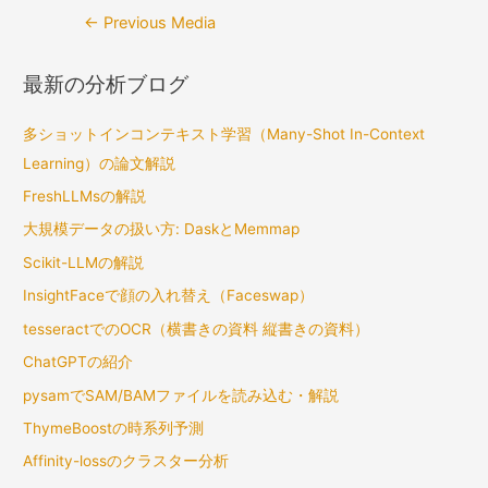
Post
←
Previous Media
navigation
最新の分析ブログ
多ショットインコンテキスト学習（Many-Shot In-Context
Learning）の論文解説
FreshLLMsの解説
大規模データの扱い方: DaskとMemmap
Scikit-LLMの解説
InsightFaceで顔の入れ替え（Faceswap）
tesseractでのOCR（横書きの資料 縦書きの資料）
ChatGPTの紹介
pysamでSAM/BAMファイルを読み込む・解説
ThymeBoostの時系列予測
Affinity-lossのクラスター分析