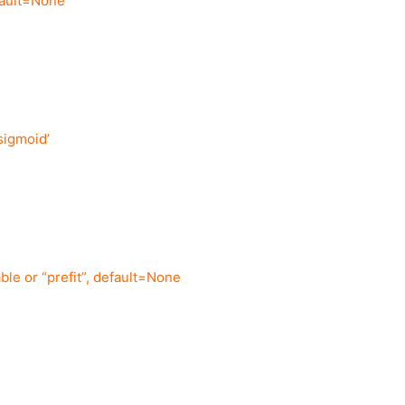
fault=None
’sigmoid’
able or “prefit”, default=None