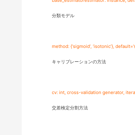
base_estimatorestimator: instance, de
分類モデル
method: {‘sigmoid’, ‘isotonic’}, default=
キャリブレーションの方法
cv: int, cross-validation generator, iter
交差検定分割方法