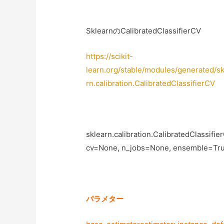
SklearnのCalibratedClassifierCV
https://scikit-
learn.org/stable/modules/generated/skl
rn.calibration.CalibratedClassifierCV
sklearn.calibration.CalibratedClassifi
cv=None, n_jobs=None, ensemble=Tru
パラメター