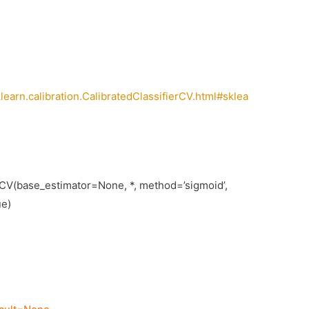
earn.calibration.CalibratedClassifierCV.html#sklea
erCV(base_estimator=None, *, method=’sigmoid’,
e)