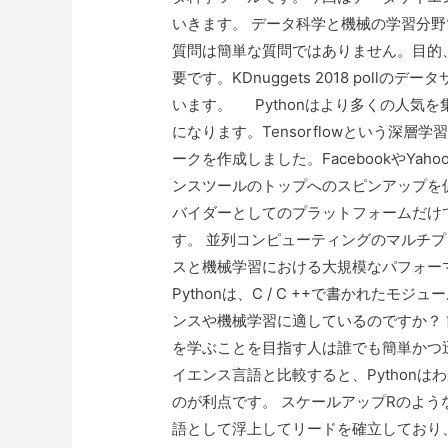
いきます。 データ科学と機械の学習分
質問は簡単な質問ではありません。目的
要です。KDnuggets 2018 pol
います。 Pythonはより多くの人気
になります。Tensorflowという深層
ークを作成しました。FacebookやYah
ンスツールのトップへのスピンアップを
バイダーとしてのプラットフォームだけ
す。 並列コンピューティングのマルチ
スと機械学習における大規模なパフォー
Pythonは、C / C ++で書かれたモ
ンスや機械学習に適しているのですか？ 
を学ぶことを目指す人は誰でも簡単かつ
イエンス言語と比較すると、Python
のが利点です。 スケールアップRのような
語として浮上してリードを確立しており、M