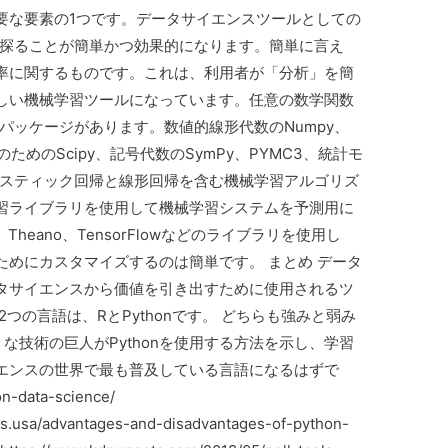
要な要素の1つです。データサイエンスツールとしての
礎を探ることが簡単かつ効果的になります。簡単に言え
率に関するものです。これは、利用者が「分析」を簡
しい機械学習ツールになっています。任意の数学関数
nパッケージがあります。数値的線形代数のNumpy、
ためのScipy、記号代数のSymPy、PYMC3、統計モ
。ロジスティック回帰と線形回帰を含む機械学習アルゴリズ
習ライブラリを使用して機械学習システムを予測用に
Theano、TensorFlowなどのライブラリを使用し
めにカスタマイズするのは簡単です。 まとめ データ
タサイエンスから価値を引き出すために使用されるツ
つの言語は、RとPythonです。 どちらも強みと弱み
うな技術の巨人がPythonを使用する方法を示し、学習
エンスの世界で最も普及している言語になるはずで
n-data-science/
ns.usa/advantages-and-disadvantages-of-python-