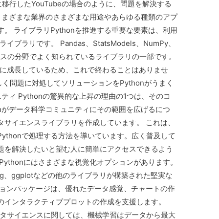
nに移行したYouTubeの場合のように、問題を解決する
は、さまざまな業界のさまざまな用途やあらゆる種類のアプ
。 ライブラリPythonを推進する重要な要素は、利用
リです。 Pandas、StatsModels、NumPy、
タサイエンスの分野でよく知られているライブラリの一部です。
と共に成長しているため、これで終わることはありませ
く問題に対処してソリューションをPythonがうまく
ニティ Pythonの驚異的な上昇の理由の1つは、そのコ
honがデータ科学コミュニティにその範囲を広げるにつ
タサイエンスライブラリを作成しています。 これは、
ythonで処理する方法を導いています。広く普及して
題を解決したいと望む人に簡単にアクセスできるよう
Pythonにはさまざまな視覚化オプションがあります。
 plotting、ggplotなどの他のライブラリが構築された堅実な
ションパッケージは、優れたデータ感覚、チャートの作
のインタラクティブプロットの作成を支援します。
データサイエンスに関しては、機械学習はデータから最大