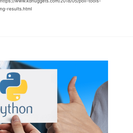
ttps://www.kdnuggets.com/2018/05/poll-tools-
ng-results.html