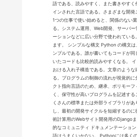
語である、読みやすく、また書きやすく
インされた言語である。さまざまな開発ニ
1つの仕事で使い始めると、関係のない
る。システム運用、Web開発、サーバー
ーションなどに広い分野で使われている。
ます。 シンプルな構文 Python の
ンプルである。誰が書いてもコードが同
いたコードも比較的読みやすくなる。 イ
おける入れ子構造である。文章のような
る。プログラムの制御の流れが視覚的に分か
クト指向言語のため、継承、ポリモーフ
く、保守性が高いプログラムを記述すること
くさんの標準または外部ライブラリがあ
し、最初の開発サイクルを短縮するのに役立ち
術計算用のWebサイト開発用のDjang
的なコミュニティ ドキュメンテーショ
語はうまくいかない。 Pythonには