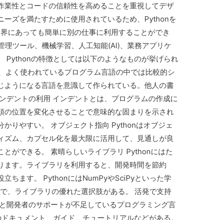
作業性とコードの信頼性を高めることを重視してデザ
ーズを満たすために使用されているため、Pythonを
業界にあっても簡単に別の仕事に利用することができ
管理ツール、機械学習、人工知能(AI)、業務アプリケ
 Pythonの特徴としては以下のようなものが挙げられ
構文は、よく使われているプログラム言語の中では比較的シ
じようになる言語を意識して作られている。他人の書
ンデントの利用 インデントとは、プログラムの作成に
頭の位置を変化させることで意味的な固まりを示され
りやすい。 オブジェクト指向 Pythonはオブジェ
ィズム、カプセル化を最大限に活用して、見通しが良
ができる。 素晴らしいライブラリ Pythonにはた
ります。ライブラリを利用すると、開発時間を節約
ます。 PythonにはNumPyやSciPyといった学
oまで、ライブラリの優れた選択肢がある。 活発で支持
ンと開発者のサポートが不足しているプログラミング言
多くのドキュメント、ガイド、チュートリアルなどがある。