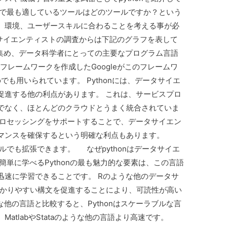
野で最も適しているツールはどのツールですか？という
、環境、ユーザースキルに合わることを考える事が必
lのデータサイエンティストの調査からは下記のグラフを表して
を集め、データ科学者にとっての主要なプログラム言語
学習フレームワークを作成したGoogleがこのフレームワ
ooでも用いられています。 Pythonには、データサイエ
促進する他の利点があります。 これは、サービスプロ
でなく、ほとんどのクラウドとうまく統合されていま
プロセッシングをサポートすることで、データサイエン
マンスを確保するという明確な利点もあります。
ジュールでも拡張できます。 なぜpythonはデータサイエ
簡単に学べるPythonの最も魅力的な要素は、この言語
迅速に学習できることです。 Rのような他のデータサ
はわかりやすい構文を促進することにより、可読性が高い
他の言語と比較すると、Pythonはスケーラブルな言
atlabやStataのような他の言語より高速です。