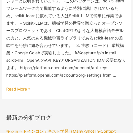
ジャーと説明されています​2​。 -このパッケージは、scikit-learn
フレームワーク内で機能するように特別に設計されているた
め、scikit-learnに慣れている人はScikit-LLMで簡単に作業でき
ます​。 – Scikit-LLMは、機械学習の世界で際立ったオープンソ
ースプロジェクトであり、ChatGPTのような大規模言語モデル
の力と、人気のある機械学習ライブラリであるscikit-learnの柔
軟性を巧妙に組み合わせています​。 3. 実験（コード） 環境構
築：Google Colabで実験しました。 %%capture !pip install
scikit-llm OpenAIのAPI_KEYとORGANIZATION_IDが必要になり
ます。 https://platform.openai.com/account/api-keys
https://platform.openai.com/account/org-settings from …
Scikit-
Read More »
LLM
の
解
最新の分析ブログ
説
多ショットインコンテキスト学習（Many-Shot In-Context