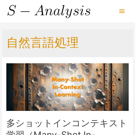
Main
Men
自然言語処理
多ショットインコンテキスト
学習（Many-Shot In-