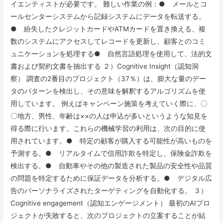
イエンティストが必要です。 難しい作業の例：● メールとコ
ールセンターシステムから記録システムにデータを転送する。
● 紛失したクレジットカードやATMカードを置き換える、複
数のシステムにアクセスしてレコードを更新し、顧客とのコミ
ュニケーションを処理する● 自然言語処理を使用して、法的文
書および契約文書を抽出する ２）Cognitive Insight（認知洞
察） 調査の2番目のプロジェクト（37％）は、膨大な量のデー
タのパターンを検出し、その意味を解釈するアルゴリズムを使
用しています。 例えばキャンペーン施策を考えていく際に、〇
〇地方、男性、年齢は××の人は申込が多いというような知見を
得る際に行います。これらの機械学習の利用は、次の目的に使
用されています。● 特定の顧客が購入する可能性が高いものを
予測する。● リアルタイムで信用詐欺を特定し、保険金詐欺を
検出する。● 自動車やその他の製造された製品の安全性や品質
の問題を特定するために保証データを分析する。● デジタル広
告のパーソナライズされたターゲティングを自動化する。 ３）
Cognitive engagement（認知エンゲージメント） 最初のAIプロ
ジェクトが失敗すると、次のプロジェクトの立案することが結