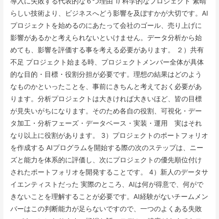
導入に失敗する代表的な６つ理由 1) 科学的なプロジェクト 素晴
らしい技術より、ビジネスへどう影響を及ぼすかが大切です。AI
プロジェクトを始めるのにあたって会社のゴール、売り上げに
影響があるかと考えられないといけません。データ分析から始
めても、影響を評価する事を考える必要があります。 ２）共有
不足 プロジェクト始まる時、プロジェクトメンバー全体が具体
的な目的・目標・役割分担が必要です。理想の結果はどのよう
なものかといったことを、事前にきちんと考えておく必要があ
ります。分析プロジェクトは大きければ大きいほど、皆の目標
が見失いがちになります。そのため各自の役割、可視化・デー
タ加工・分析フェーズ・データベース・実装・運用 実はそれ
なり以上に役割があります。 3）プロジェクトのポートフォリオ
を作成する AIプログラムを開始する際の次のステップは、ニー
ズと能力を体系的に評価し、次にプロジェクトの優先順位付け
されたポートフォリオを開発することです。 4）新人のデータサ
イエンティストだった 実際のところ、AIは何が得意で、何がで
きないことを理解することが必要です。AI経験がないチームメン
バーはこの判断能力が足らないですので、一つのよくある失敗