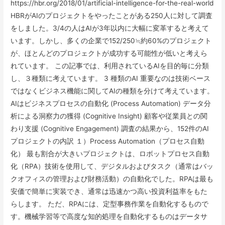
https://hbr.org/2018/01/artificial-intelligence-for-the-real-world
HBRがAIのプロジェクトをやったことがある250人に対して調査
をしました。3/4の人はAIが3年以内に大幅に変革すると考えて
います。しかし、多くの企業で152/250≒約60%のプロジェクト
が、ほとんどのプロジェクトが成功する可能性が低いと考えら
れています。 この記事では、利用されているAIを目的毎に分類
し、３種類に考えています。 3 種類のAI 重要なのは技術ベース
ではなくビジネス機能に関してAIの種類を分けて考えています。
AIはビジネスプロセスの自動化 (Process Automation) データ分
析による洞察力の獲得 (Cognitive Insight) 顧客や従業員との関
わり支援 (Cognitive Engagement) 調査の結果から、152件のAI
プロジェクトの内訳 １）Process Automation（プロセス自動
化） 最も割合が大きいプロジェクトは、ロボットプロセス自動
化（RPA）技術を使用して、デジタルおよびタスク（通常はバッ
クオフィスの管理および財務活動）の自動化でした。RPAは最も
安価で簡単に実装でき、通常は迅速かつ高い投資利益率をもた
らします。 ただ、RPAには、定型事務作業を自動化するもので
す。機械学習等で高度な知的処理を自動化するものはデータサ