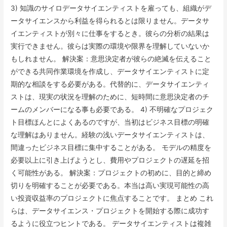
3) 知識のサイロデータサイエンティストを雇っても、組織がデ
ータサイエンスから利益を得られるとは限りません。データサ
イエンティストが別々に仕事をするとき。彼らの分析の結果は
実行できません。彼らは実際の環境や限界を理解していないか
もしれません。 解決案：意思決定者が彼らの絶滅を伝えること
ができる共同作業環境を作成し、データサイエンティストに定
期的な相談をする必要がある。代替的に、データサイエンティ
ストは、現実の状況を理解のために、短時間に意思決定者のチ
ームのメンバーになる事も必要である。 4) 不明確なプロジェク
ト目標ほんとによくあるのですが、当初はビジネス目標の明確
な理解はありません。経験の浅いデータサイエンティストは、
間違ったビジネス目標に集中することがある。 モデルの精度を
必要以上に引き上げようとし、費用やプロジェクトの遅延を招
く可能性がある。 解決案：プロジェクトの初めに、目的と締め
切りを明確することが必要である。本当は高い実現可能性の高
い投資収益率のプロジェクトに焦点することです。 まとめ これ
らは、データサイエンス・プロジェクトを開始する際に成功す
るように役立つヒントである。 データサイエンティストは複雑