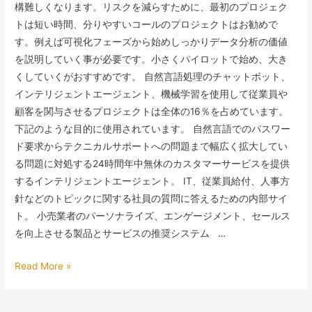
構難しくなります。リスクを減らすために、最初のプロジェク
トは短い時間、分りやすいコールのプロジェクトはお勧めで
す。例えば可視化フェーズから始めしっかりデータ分析の価値
を説明していく事が必要です。小さくパイロットで始め、大き
くしていくがおすすめです。 自然言語処理のチャットボット、
インテリジェントエージェント、機械学習を使用して従業員や
顧客を関与させるプロジェクトは全体の16％を占めています。
下記のような目的に使用されています。 自然言語でのパスワー
ド要求からテクニカルサポートへの問題まで幅広く拡大してい
る問題に対処する24時間年中無休のカスタマーサービスを提供
するインテリジェントエージェント。 IT、従業員給付、人事方
針などのトピックに関する社員の質問に答えるための内部サイ
ト。 小売業者のパーソナライズ、エンゲージメント、セールス
を向上させる製品とサービスの推奨システム …
AI
Read More »
プ
ロ