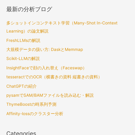
ジ
最新の分析ブログ
ェ
ク
多ショットインコンテキスト学習（Many-Shot In-Context
ト
Learning）の論文解説
を
成
FreshLLMsの解説
功
大規模データの扱い方: DaskとMemmap
に
Scikit-LLMの解説
導
InsightFaceで顔の入れ替え（Faceswap）
く
tesseractでのOCR（横書きの資料 縦書きの資料）
方
法
ChatGPTの紹介
―
pysamでSAM/BAMファイルを読み込む・解説
失
ThymeBoostの時系列予測
敗
Affinity-lossのクラスター分析
例
か
ら
Categories