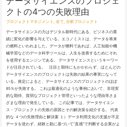
データサイエンスのプロジェ
クトの4つの失敗理由
プロジェクトマネジメント
,
全て
,
分析プロジェクト
データサイエンスの力はデジタル新時代にある、ビジネスの業
績に変化の影響を与えている。エコノミストは、データを将来
の燃料といわれました。データが燃料であれば、人工知能や機
械学習などのデータ科学ツールは、人生を改善するためにそれ
を使用するエンジンである。 データサイエンスというキーワー
ドが注目されている。 注目と期待にもかかわらず、ほとんどの
データサイエンスのプロジェクトは失敗の結果の事実になって
いる。推定によると、データサイエンスのプロジェクトのほぼ
85％が失敗する。 これは最適化のような事例において、非現実
的な期待、貧弱なプロジェクト管理といったような理由等さま
ざまな理由で発生している。 この記事では、データサイエン
ス・プロジェクトの失敗の原因とその解決策を紹介する。 代表
的な ４つの失敗理由と解決案 １）データ利用文化の支援が不足
データを使わず、経験と勘に基づいて”直感”で判断する企業がよ