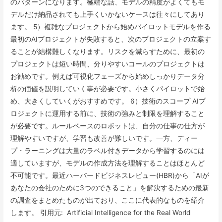
のパターンになります。極端な話、モデルの精度がよくてもモ
デルだけ納品されても上手くいかないケースは往々にしてあり
ます。 5）複雑なプロジェクトから始めパイロットモデルを作る
最初のAIプロジェクトが失敗すると、次のプロジェクトの立案す
ることが結構難しくなります。リスクを減らすために、最初の
プロジェクトは短い時間、分りやすいコールのプロジェクトは
お勧めです。例えば可視化フェーズから始めしっかりデータ分
析の価値を説明していく事が必要です。小さくパイロットで始
め、大きくしていくがおすすめです。 6）技術のスコープ AIプ
ロジェクトに運用する前に、技術の強みと制限を理解すること
が必要です。ルールベースのロボットは、自分の仕事の仕方が
理解やすいですが、学習も改善が難しいです。一方、ディー
プ・ラーニングは大量のラベル付きデータから学習するのには
適していますが、モデルの作成方法を理解することはほとんど
不可能です。最近ハーバードビジネスレビュー(HBR)から「AIが
あなたの会社のために3つのできること」を解決するための最新
の調査をまとめたものが出ており、ここに代表的なものを紹介
します。 引用元: Artificial Intelligence for the Real World