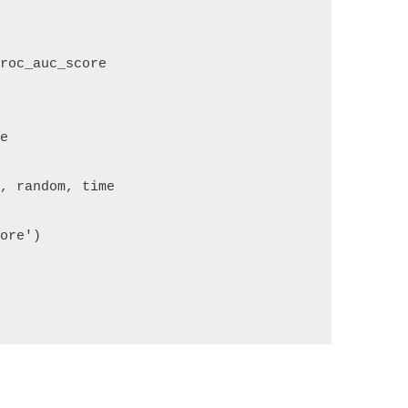
roc_auc_score

e

, random, time

ore')
