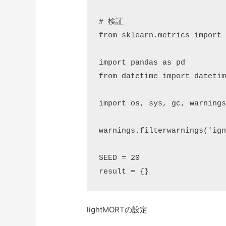
# 検証

from sklearn.metrics import 
import pandas as pd

from datetime import datetim
import os, sys, gc, warnings
warnings.filterwarnings('ign
SEED = 20

result = {}
lightMORTの設定