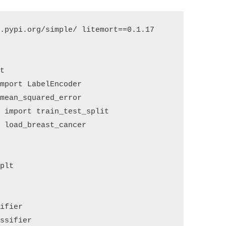
.pypi.org/simple/ litemort==0.1.17

t

mport LabelEncoder

mean_squared_error

 import train_test_split

 load_breast_cancer

plt

ifier

ssifier
