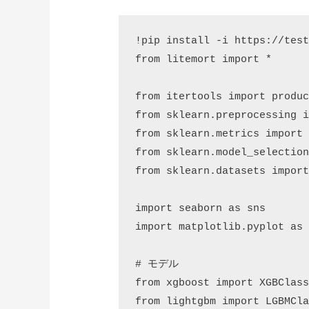
!pip install -i https://test
from litemort import *

from itertools import produc
from sklearn.preprocessing i
from sklearn.metrics import 
from sklearn.model_selection
from sklearn.datasets import
import seaborn as sns

import matplotlib.pyplot as 
# モデル

from xgboost import XGBClass
from lightgbm import LGBMCla