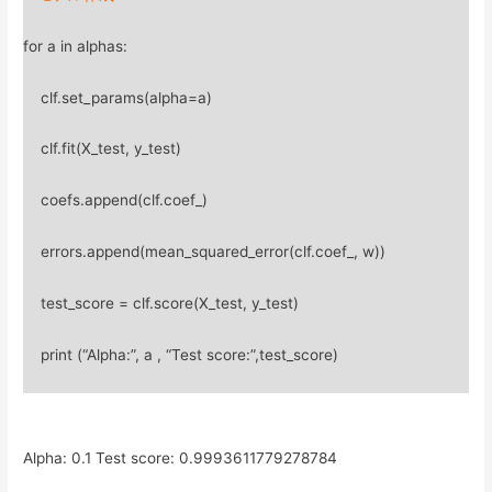
for a in alphas:
clf.set_params(alpha=a)
clf.fit(X_test, y_test)
coefs.append(clf.coef_)
errors.append(mean_squared_error(clf.coef_, w))
test_score = clf.score(X_test, y_test)
print (“Alpha:”, a , “Test score:”,test_score)
Alpha: 0.1 Test score: 0.9993611779278784