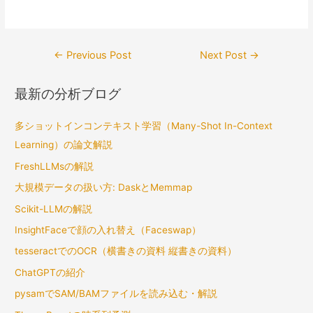
Post
←
Previous Post
Next Post
→
navigation
最新の分析ブログ
多ショットインコンテキスト学習（Many-Shot In-Context
Learning）の論文解説
FreshLLMsの解説
大規模データの扱い方: DaskとMemmap
Scikit-LLMの解説
InsightFaceで顔の入れ替え（Faceswap）
tesseractでのOCR（横書きの資料 縦書きの資料）
ChatGPTの紹介
pysamでSAM/BAMファイルを読み込む・解説