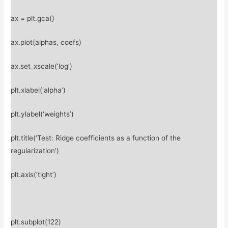
ax = plt.gca()
ax.plot(alphas, coefs)
ax.set_xscale(‘log’)
plt.xlabel(‘alpha’)
plt.ylabel(‘weights’)
plt.title(‘Test: Ridge coefficients as a function of the
regularization’)
plt.axis(‘tight’)
plt.subplot(122)