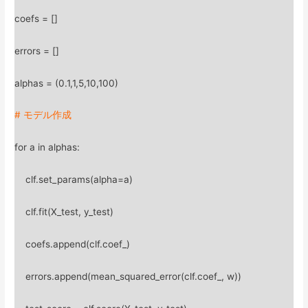
coefs = []
errors = []
alphas = (0.1,1,5,10,100)
# モデル作成
for a in alphas:
clf.set_params(alpha=a)
clf.fit(X_test, y_test)
coefs.append(clf.coef_)
errors.append(mean_squared_error(clf.coef_, w))