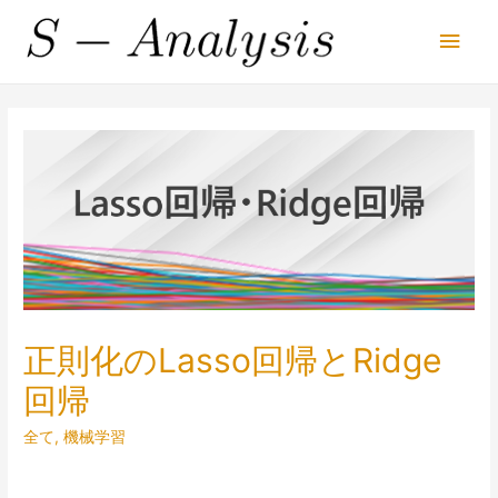
Main
Men
正則化のLasso回帰とRidge
回帰
全て
,
機械学習