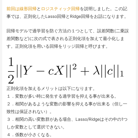
前回は線形回帰
と
ロジスティック回帰
を説明しました。この記
事では、正則化したLasso回帰とRidge回帰をお話になります。
回帰モデルで過学習を防ぐ方法の１つとして、誤差関数(二乗誤
差関数など)に次の式で表される正則化項を加えて最小化しま
す。正則化項を用いる回帰をリッジ回帰と呼びます。
正則化項を加えるメリットは以下になります。
１．変数が多い時に発生する過学習を抑える事が出来る。
２．相関があるような変数の影響を抑える事が出来る（但し一
致性は保証されない）。
３．相関の高い変数群がある場合、Lasso/Ridgeはその中の1つ
しか変数として選択できない。
４．係数が小さくなる。