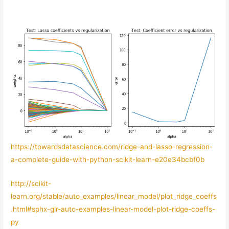
https://towardsdatascience.com/ridge-and-lasso-regression-
a-complete-guide-with-python-scikit-learn-e20e34bcbf0b
http://scikit-
learn.org/stable/auto_examples/linear_model/plot_ridge_coeffs
.html#sphx-glr-auto-examples-linear-model-plot-ridge-coeffs-
py