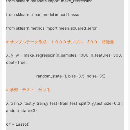
from sklearn.datasets import make_regression
from sklearn.linear_model import Lasso
from sklearn.metrics import mean_squared_error
# サンプルデータ作成 １０００サンプル、3００ 特徴量
X, y, w = make_regression(n_samples=1000, n_features=300,
coef=True,
random_state=1, bias=3.5, noise=35)
# 学習 テスト 分ける
X_train,X_test,y_train,y_test=train_test_split(X,y,test_size=0.3,r
andom_state=3)
clf = Lasso()