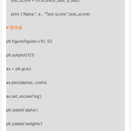
test_score = clf.score(X_test, y_test)
print (“Alpha:”, a , “Test score:”,test_score)
# 図作成
plt.figure(figsize=(10, 5))
plt.subplot(121)
ax = plt.gca()
ax.plot(alphas, coefs)
ax.set_xscale(‘log’)
plt.xlabel(‘alpha’)
plt.ylabel(‘weights’)