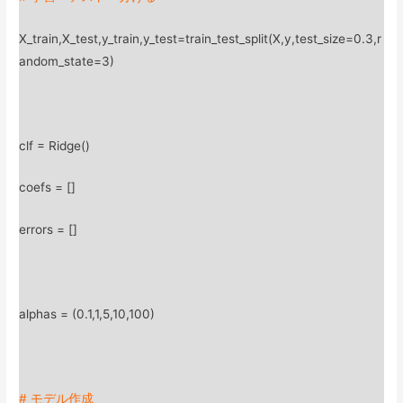
X_train,X_test,y_train,y_test=train_test_split(X,y,test_size=0.3,r
andom_state=3)
clf = Ridge()
coefs = []
errors = []
alphas = (0.1,1,5,10,100)
# モデル作成