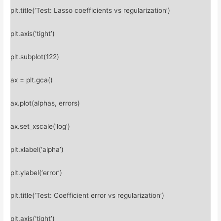
plt.title(‘Test: Lasso coefficients vs regularization’)
plt.axis(‘tight’)
plt.subplot(122)
ax = plt.gca()
ax.plot(alphas, errors)
ax.set_xscale(‘log’)
plt.xlabel(‘alpha’)
plt.ylabel(‘error’)
plt.title(‘Test: Coefficient error vs regularization’)
plt.axis(‘tight’)